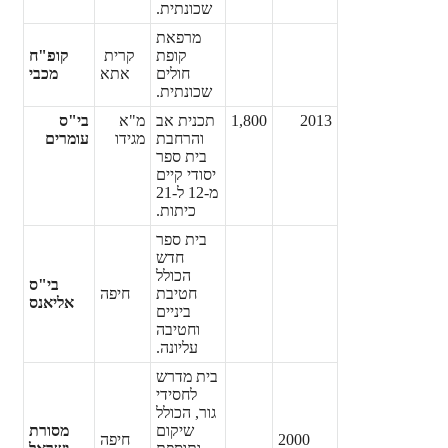
שכונתית.
מרפאת
קופת
קרית
קופ"ח
חולים
אתא
מכבי
שכונתית.
2013
1,800
תכנית אב
מ"א
בי"ס
והרחבת
מגידו
עומרים
בית ספר
יסודי קיים
מ-12 ל-21
כיתות.
בית ספר
חדש
הכולל
בי"ס
חטיבת
חיפה
אליאנס
ביניים
וחטיבה
עליונה.
בית מדרש
לחסידי
גור, הכולל
שיקום
מסורת
2000
חיפה