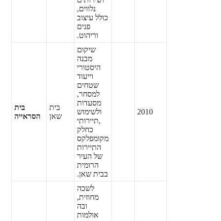
נלווים,
כולל עיצוב
פנים
וריהוט.
שיקום
מבנה
היסטורי
וייעוד
שטחים
למסחר,
מסעדות
בית
בית
2010
ולשימוש
שאן
הסראייה
,
תיירותי
כחלק
מקומפלקס
התיירות
של העיר
הרומית
בבית שאן.
לשכה
מחוזית,
ובה
אולמות