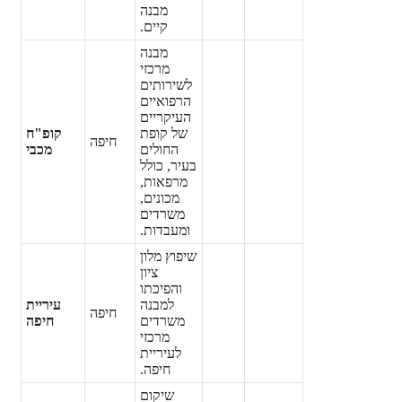
מבנה
קיים.
מבנה
מרכזי
לשירותים
הרפואיים
העיקריים
של קופת
קופ"ח
חיפה
החולים
מכבי
בעיר, כולל
מרפאות,
מכונים,
משרדים
ומעבדות.
שיפוץ מלון
ציון
והפיכתו
למבנה
עיריית
חיפה
משרדים
חיפה
מרכזי
לעיריית
חיפה.
שיקום