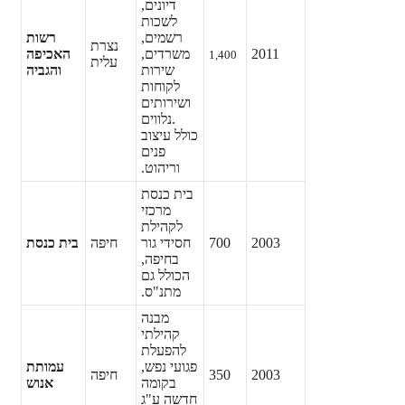
דיונים,
לשכות
רשמים,
רשות
נצרת
2011
משרדים,
האכיפה
1,400
עלית
שירות
והגביה
לקוחות
ושירותים
.
נלווים
כולל עיצוב
פנים
וריהוט.
בית כנסת
מרכזי
לקהילת
2003
700
חסידי גור
חיפה
בית כנסת
בחיפה,
הכולל גם
מתנ"ס.
מבנה
קהילתי
להפעלת
פגועי נפש,
עמותת
2003
350
חיפה
בקומה
אנוש
חדשה ע"ג