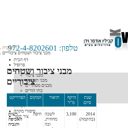
טלפון: 972-4-8202601
דף הבית
מבני ציבור ושטחים ציבוריים
דף הבית
פרופיל
מבני ציבור ושטחים
פרוייקטים
מבני ציבור
ציבוריים
מבני תעשייה
מבנים מסחריים
בתי הורים
מבני מגורים
שנת
היקף
תיאור
המקום
הפרוייקט
תב"ע
סיום
מ"ר
לקוחות
סיפורי מקרה
2014
3,100
לשכה
חיפה
רשות
צור קשר
(בהקמה)
מחוזית,
האכיפה
ובה
והגביה