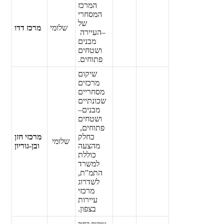
המרכז
המסחרי
של
שלומי
מרכז דדו
–
העיירה
מבנים
ושטחים
פתוחים.
שיקום
מרכזים
מסחריים
שכונתיים
מבנים
–
ושטחים
פתוחים,
כחלק
מרכזי חזן
שלומי
מהצעה
ובן-גוריון
כוללת
למשרד
התמ"ת,
לשדרוג
מרכזי
עיירות
בצפון.
שיקום רחוב